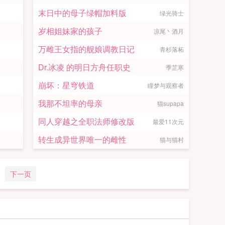
末日中的母子绿帽加料版
绿光骑士
岁相姐妹家的孩子
凉尾丶酒月
万雌王女指的舰娘调教日记
青杉落柘
Dr.冰凌 的明日方舟任职史
季芷寒
崩坏：星穹铁道
瞳梦与观察者
我那不坦率的母亲
猫supapa
同人穿越之全职法师修改版
最爱11次元
转生成异世界唯一的雌性
猫与猫村
下一页