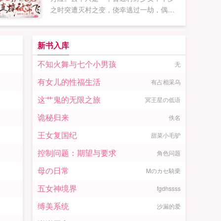
之时突遭灭村之变，侥幸逃过一劫，偶然
捡到一颗红色宝石。岂料，红色宝石内竟
藏有一位活了万年的大佬。大佬，求抱大
腿！大佬，求带飞！大佬，请带我飞升上
新书入库
界！大佬，请带我成神！...
不知火舞与七个小男孩
无
有女儿的性福生活
有占相采乌
这艹鬼的无限之旅
冥王星の低语
诡秘归来
佚名
王女复国纪
甜菜小毛驴
控制问题：期望与要求
角色问题
母の日常
Mのカセ騎乗
五女神境界
fgdhssss
缚美系统
沙漏的爱