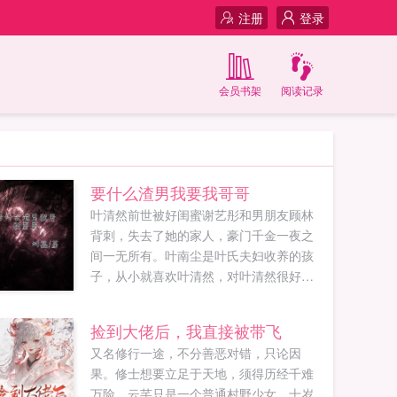
注册
登录
会员书架
阅读记录
要什么渣男我要我哥哥
叶清然前世被好闺蜜谢艺彤和男朋友顾林
背刺，失去了她的家人，豪门千金一夜之
间一无所有。叶南尘是叶氏夫妇收养的孩
子，从小就喜欢叶清然，对叶清然很好，
但是叶清然从来没有正眼看过叶南尘，被
顾林和谢艺彤蛊惑，最终落得家破人亡，
捡到大佬后，我直接被带飞
对叶南尘谁的话都不管用，叶清然说什么
又名修行一途，不分善恶对错，只论因
就是什么。重活一世叶清然对叶南尘好，
果。修士想要立足于天地，须得历经千难
要让叶南尘成为最幸福的人，要...
万险。云芊只是一个普通村野少女，十岁