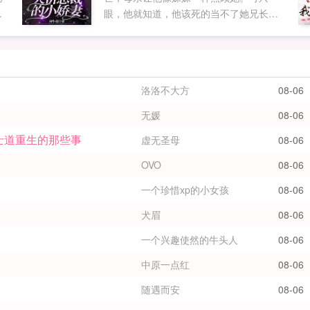
！
眼，他就知道，他该死的当不了她兄长！
咱
当发现有人追求她，一向隐忍克制的他把
她摁在汽车后座吻了一遍又一遍，双眸通
红声音沙哑筝筝，我想要你，你只能是我
果
的。她怕自己承受不住他汹涌的爱意，想
洛洛不大方
08-06
朋
要逃离，可换来的是他更加...
无媛
08-06
河士道重生的那些事
虚无圣母
08-06
OVO
08-06
一个珍惜xp的小女孩
08-06
犬眉
08-06
一个兴趣使然的牛头人
08-06
中原一点红
08-06
随遇而安
08-06