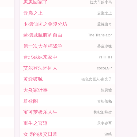
崽崽回家了
拉大车的小马
云巅之上
云巅之上
玉德仙坊之金陵分坊
蓝罐曲奇
蒙德城肮脏的自由
The Translator
第一次大圣杯战争
芬蓝冰魄
台北妹妹来家中
YHHHH
艾尔登法环同人
cocoLSP
黄蓉破贼
银色女巨人-南光子
大炎家计事
陈灵墟
群欲阁
青杉落柘
宝可梦极乐人生
枸杞加蜂蜜
重生之官道
录事参军
女博的援交日常
涂崎