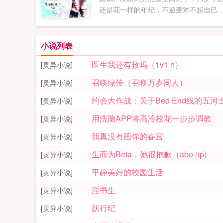
还是花一样的年纪，不逆袭对不起自己
面对自己喜欢的人，她双手叉腰小得意
可是十八般手艺样样精通，不信撩不到
你！某男狡黠一笑媳妇，才尝过八般手
小说列表
艺，还有十般没试过，来，继续继续如
医生我还有救吗（1v1 h）
[灵异小说]
您喜欢七零甜妻撩夫记，别忘记分享给
友...
召唤绿传（召唤万岁同人）
[灵异小说]
约会大作战：关于Bed End线的五
[灵异小说]
用洗脑APP将高冷校花一步步调教
[灵异小说]
我真没有画你的春宫
[灵异小说]
生而为Beta，她很抱歉（abo np)
[灵异小说]
平静美好的校园生活
[灵异小说]
淫书生
[灵异小说]
妖行纪
[灵异小说]