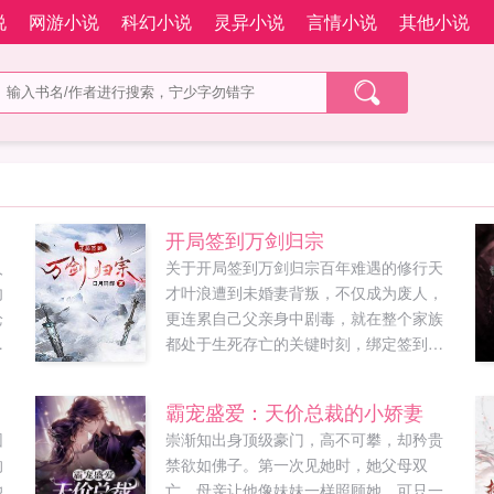
说
网游小说
科幻小说
灵异小说
言情小说
其他小说
开局签到万剑归宗
人
关于开局签到万剑归宗百年难遇的修行天
勿
才叶浪遭到未婚妻背叛，不仅成为废人，
枪
更连累自己父亲身中剧毒，就在整个家族
明
都处于生死存亡的关键时刻，绑定签到系
走
统，踏上强者之路昔日你将我踩在脚下，
碎我一生...
霸宠盛爱：天价总裁的小娇妻
。
团
崇渐知出身顶级豪门，高不可攀，却矜贵
享
的
禁欲如佛子。第一次见她时，她父母双
她
亡，母亲让他像妹妹一样照顾她。可只一