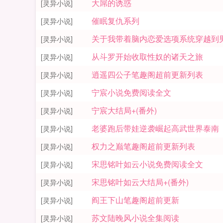
大屌的诱惑
[灵异小说]
催眠复仇系列
[灵异小说]
关于我带着脑内恋爱选项系统穿越到
[灵异小说]
从斗罗开始收取性奴的诸天之旅
[灵异小说]
逍遥四公子笔趣阁超前更新列表
[灵异小说]
宁宸小说免费阅读全文
[灵异小说]
宁宸大结局+(番外)
[灵异小说]
老婆跑后带娃逆袭崛起高武世界泰南
[灵异小说]
权力之巅笔趣阁超前更新列表
[灵异小说]
宋思铭叶如云小说免费阅读全文
[灵异小说]
宋思铭叶如云大结局+(番外)
[灵异小说]
阎王下山笔趣阁超前更新
[灵异小说]
苏文陆晚风小说全集阅读
[灵异小说]