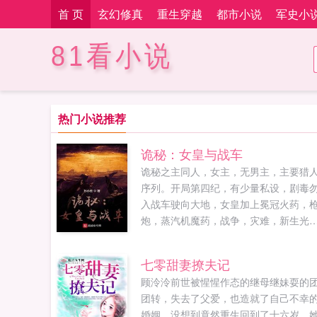
首 页
玄幻修真
重生穿越
都市小说
军史小
81看小说
热门小说推荐
诡秘：女皇与战车
诡秘之主同人，女主，无男主，主要猎
序列。开局第四纪，有少量私设，剧毒
入战车驶向大地，女皇加上冕冠火药，
炮，蒸汽机魔药，战争，灾难，新生光
依旧照耀，神秘从未远离，这是神明行
于大地的纪元，是血色与诡秘共舞的时
七零甜妻撩夫记
代，从这里，战车与女皇的传说开始了
顾泠泠前世被惺惺作态的继母继妹耍的
如果您喜欢诡秘女皇与战车，别忘记分
团转，失去了父爱，也造就了自己不幸
给朋友...
婚姻。没想到竟然重生回到了十六岁，