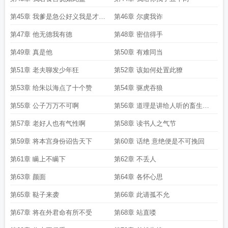
第45章 我爹是急公好义我是才德
第46章 尔虞我诈
兼备
第47章 他无德我有德
第48章 密信得手
第49章 真是他
第50章 有难同当
第51章 老夫聊发少年狂
第52章 该如何处置此獠
第53章 给朱以海点了十个赞
第54章 驱虎吞狼
第55章 公子万万不可啊
第56章 道理是讲给人听的畜生不
配
第57章 老好人也有气性啊
第58章 读书人之气节
第59章 将本宫身份诏告天下
第60章 话绝 意绝便是不可挽回
第61章 瞒上不瞒下
第62章 不丢人
第63章 颜面
第64章 各怀心思
第65章 鞑子来袭
第66章 此请孤不允
第67章 将在外君命有所不受
第68章 站直喽