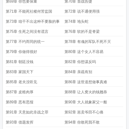
第69章 你也要保重
第70章 首战告捷
第71章 不能死社稷何苦监国
第72章 说不通便用强
第73章 咱干不出这种不要脸的事
第74章 地头蛇
第75章 生死之间没有谎言
第76章 软的不是脊梁
第77章 不约而同的统一
第78章 有魂的军队不死不灭
第79章 你做得很好
第80章 这个女人不容易
第81章 朝廷没钱
第82章 你想谋反吗
第83章 家国天下
第84章 亲疏有别
第85章 老夫没听见
第86章 这世道想做事真难
第87章 皮糙肉厚
第88章 让人窝火的钱翘恭
第89章 恶有恶报
第90章 大人就象家父一般
第91章 天意如此非战之罪
第92章 崽卖爷田不心痛
第93章 借题发挥
第94章 你敢死我不敢