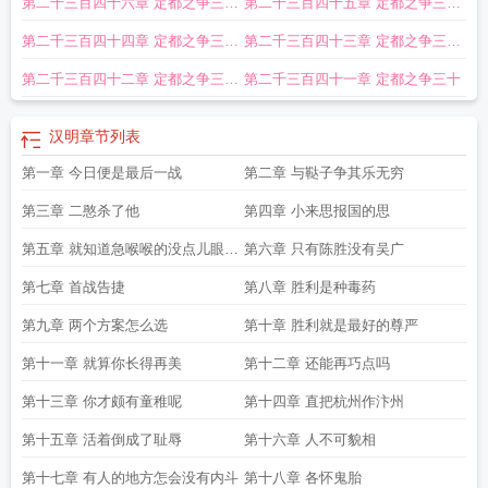
第二千三百四十六章 定都之争三十
第二千三百四十五章 定都之争三十
距怎么计算
汉明科技有限公司
汉明帝电视剧有哪些
汉明距离公式
汉明帝在
位
汉明码的监督位和总码长的关系是什么
汉明帝梦见父母原文
汉明帝时期
汉
五
四
第二千三百四十四章 定都之争三十
第二千三百四十三章 定都之争三十
明帝尊师
汉明码和海明码的区别
汉明帝是谁
汉明距离计算公式
汉明帝的儿子
三
二
谁继承皇位
汉明妃
汉明帝庙号
汉明码编译码实验
汉明喜来登眼镜属于什么档
第二千三百四十二章 定都之争三十
第二千三百四十一章 定都之争三十
次
汉明重量
汉明帝刘庄的皇后
汉明石阁数控车床官网
汉明帝佛教传入中国
汉
一
明帝
汉明
章节列表
第一章 今日便是最后一战
第二章 与鞑子争其乐无穷
第三章 二憨杀了他
第四章 小来思报国的思
第五章 就知道急喉喉的没点儿眼力
第六章 只有陈胜没有吴广
见
第七章 首战告捷
第八章 胜利是种毒药
第九章 两个方案怎么选
第十章 胜利就是最好的尊严
第十一章 就算你长得再美
第十二章 还能再巧点吗
第十三章 你才颇有童稚呢
第十四章 直把杭州作汴州
第十五章 活着倒成了耻辱
第十六章 人不可貌相
第十七章 有人的地方怎会没有内斗
第十八章 各怀鬼胎