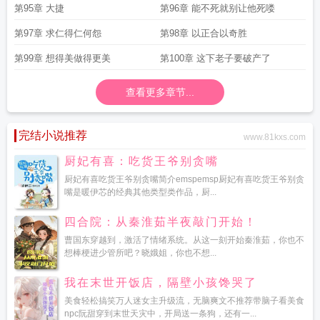
第95章 大捷
第96章 能不死就别让他死喽
第97章 求仁得仁何怨
第98章 以正合以奇胜
第99章 想得美做得更美
第100章 这下老子要破产了
查看更多章节...
完结小说推荐
www.81kxs.com
厨妃有喜：吃货王爷别贪嘴
厨妃有喜吃货王爷别贪嘴简介emspemsp厨妃有喜吃货王爷别贪
嘴是暖伊芯的经典其他类型类作品，厨...
四合院：从秦淮茹半夜敲门开始！
曹国东穿越到，激活了情绪系统。从这一刻开始秦淮茹，你也不
想棒梗进少管所吧？晓娥姐，你也不想...
我在末世开饭店，隔壁小孩馋哭了
美食轻松搞笑万人迷女主升级流，无脑爽文不推荐带脑子看美食
npc阮甜穿到末世天灾中，开局送一条狗，还有一...