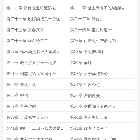
第十九章 明修栈道暗渡陈仓
第二十章 世上焉有不吃腥的猫
第二十一章 说好的把总千总呢
第二十二章 升百户
第二十三章 真会来事
第二十四章 坐而论道一
第二十五章 坐而论道二
第26章 仁者见仁智者见智
第27章 你不会是看上人家婢女了
第28章 初见爹和妹
吧
第29章 老子打儿子天经地义
第30章 你妹
第31章 别忘记给吴家留个后
第32章 吴争你好狠心
第33章 爱死不死
第34章 巧言令色
第35章 密信
第36章 密信遗失
第37章 吴争你敢
第38章 这世间只有两种人
第39章 大厦倾方见人心
第40章 尽人事听天命
第41章 同行十二日不知思民是女
第42章 你变了真变了
郎
第43章 我若食言犹如此盏
第44章 我给你找了五千两