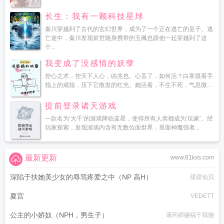
长生：我有一颗科技星球
秦川穿越到了古代的玄幻世界，成为了一个正在逃亡的皇子。逃
亡途中，秦川发现前世随身携带的玉佩也跟他一起穿越到了这
个...
我变成了没感情的妖孽
控心之术，控天下人心，凶兆也。心丢了，如何活？白寒摸着手
指上的戒指，压下它散发的红光。她活着，不生不死，气息微...
提前登录诸天游戏
一款名为‘大千’的游戏降临蓝星，使得所有人类都成为‘玩家’。经
玩家探索，发现游戏内含有无数位面世界，里面神魔强者...
最新更新
www.81kxs.com
深陷于扶她美少女的辱骂疼爱之中（NP 高H）
甜甜仙贝
夏宫
VEDETT
公主的小娇奴（NPH，男生子）
请药师赐福于我胞