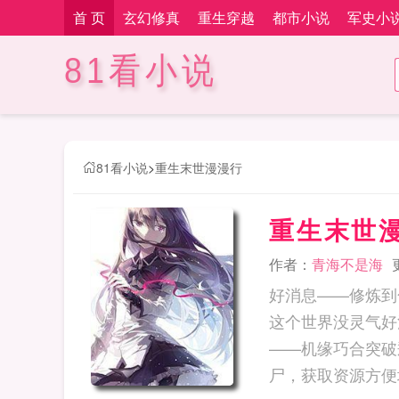
首 页
玄幻修真
重生穿越
都市小说
军史小
81看小说
81看小说
>
重生末世漫漫行
重生末世
作者：
青海不是海
好消息——修炼到
这个世界没灵气好
——机缘巧合突破