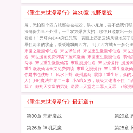
《重生末世漫漫行》第30章 荒野鏖战
展，恐怕整个四方城都会被摧毁，洪小兄弟，要不然我们移
法确保力量不外泄，一旦双方爆发大招，哪怕只溢散出一分
着逃！” 元尊内心中疯狂咒骂，表面上还是云淡风轻地笑了
罩住两者的状态，缓缓地飘向西方。 到了四方城五十多公里
末世之漫漫修仙途
末世求仙路
末世重生慢慢修仙途
末世
途
末世漫画免费阅读下拉式漫画
末世重生慢慢仙途
翡仙
阅读
末世重生慢慢仙路
末世漫漫仙途
末世慢慢行
漫漫
重生漫漫仙途全文免费阅读
末世之慢慢行
末世重生漫漫仙
你是书包侠呀！
风水卜卦
晟州嘉商
震惊！重生后，孤的
人）[HP]魔法世界二三事
小A乖又撩，顶级大佬遭不住
百
我？
做则天女皇的男宠
送爱上天堂之二罪人无罪
（综漫
《重生末世漫漫行》最新章节
第30章 荒野鏖战
第29章
第26章 神明恶魔
第25章