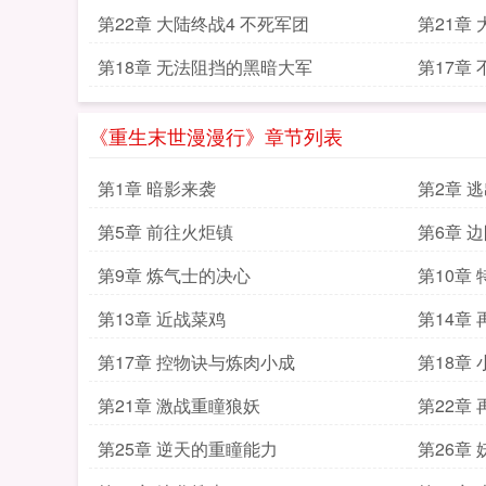
第22章 大陆终战4 不死军团
第21章
第18章 无法阻挡的黑暗大军
第17章
《重生末世漫漫行》章节列表
第1章 暗影来袭
第2章 
第5章 前往火炬镇
第6章 
第9章 炼气士的决心
第10章
第13章 近战菜鸡
第14章
第17章 控物诀与炼肉小成
第18章
第21章 激战重瞳狼妖
第22章
第25章 逆天的重瞳能力
第26章