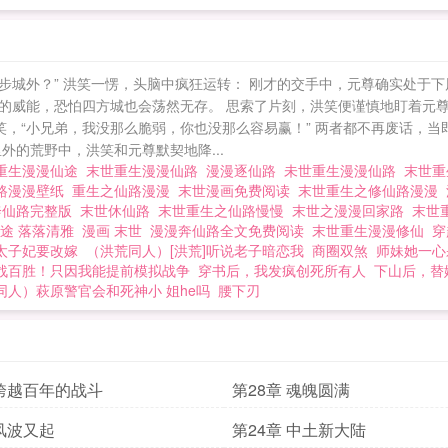
步城外？” 洪笑一愣，头脑中疯狂运转： 刚才的交手中，元尊确实处于
的威能，恐怕四方城也会荡然无存。 思索了片刻，洪笑便谨慎地盯着元尊
笑，“小兄弟，我没那么脆弱，你也没那么容易赢！” 两者都不再废话，
外的荒野中，洪笑和元尊默契地降...
重生漫漫仙途
末世重生漫漫仙路
漫漫逐仙路
未世重生漫漫仙路
末世重
路漫漫壁纸
重生之仙路漫漫
末世漫画免费阅读
末世重生之修仙路漫漫
奔仙路完整版
末世休仙路
末世重生之仙路慢慢
末世之漫漫回家路
末世
途 落落清雅
漫画 末世
漫漫奔仙路全文免费阅读
末世重生漫漫修仙
穿
太子妃要改嫁
（洪荒同人）[洪荒]听说老子暗恋我
商圈双煞
师妹她一心
战百胜！只因我能提前模拟战争
穿书后，我发疯创死所有人
下山后，替
同人）萩原警官会和死神小 姐he吗
腰下刃
 跨越百年的战斗
第28章 魂魄圆满
 风波又起
第24章 中土新大陆