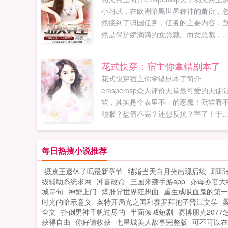
小习武，在欧洲暗黑世界称神的萧衍，
然接到了归国任务，任务的主要内容，
然是保护娇滴滴的女总裁。而女总裁，
渐渐的开始迷恋萧衍，甚至常常做些挑
的动作。这却让萧衍头疼不已，因为公
花式快穿：宿主你拿错剧本了
第一条准则，就是不能与雇主发生性关
花式快穿宿主你拿错剧本了简介
系。...
emspemsp众人评价天堂最可爱的天使
软，其实是个表里不一的恶魔！阮软看
顺眼？盐值不高？还想反抗？宰了！于
是，天堂的天使们被解决的干干净净。
外绑定阮软的系统小可爱，跟我去拯救
界吗？阮软眼神一暗...
每日热搜小说推荐
摄政王退休了吗最新章节
结婚当天白月光出现后续
耶耶
级辅助系统求网
冲喜改命
三国来袭手游app
亦母亦妻大
城诗句
神婿上门
爆肝异世界狂想曲
重生成吸血鬼的第一
时光的暗示意义
奥特开局光之国和赛罗拜把子晋江文学
全文
扑倒男神千帆过尽的
半面倾城短剧
赛博朋克207
获得自由
你好请收获
七星城美人故事完整版
可不可以在