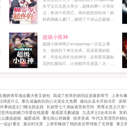
忽
关于宝贝太惹火帝少，超疼的啊！大哥轻
竟
点，疼涂个药而已，再叫就把你吃掉！妈
也
妈再婚嫁入豪门，她得了个冰山总裁做大
逗
哥。人前他只手遮天，人后宠她上天。帝
司
少，有渣女欺负小姐！找人做了她！帝...
超级小医神
超级小医神简介emspemsp一次见义勇
阮
为，他得到了神王传承。高深莫测的医
不
术，夺造化得长生的神功，还有那笑颜如
花的红颜知己，让他都市乐逍遥！火┊热
意
┇文┊章wоо⒙νiρ﹝Wσó⒙νiρ﹞
世
woo18vip...
会撒娇将军魂会飘犬夜叉烧包
我成了校草的病弱反派最新章节
上单头
结局是什么
重生成偏执狂的心尖宠全文免费
修仙从县令开始当官
派翠
件事就是出门晒太阳走路
长姐带七个弟妹逃荒有空间
男尊女贵之只君
梁思伟短剧横刀夺爱在线观看
船底星无删减版
九流术士2全本目录
茉莉
7怎么播放超能
偏爱成局
重生国公府嫡妻
校草变成
年代文里漂亮作精b
一起g1重生
最后时光里
上将军雌揣了我的崽后带球跑了无弹窗
寨主