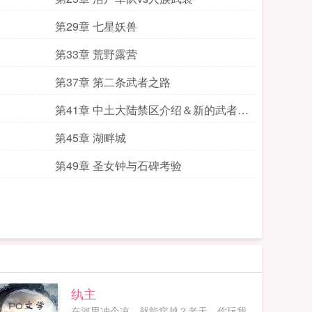
第29章 七星妖兽
第33章 荒野露营
第37章 第二条武者之路
第41章 中土大陆禁区介绍＆新的武者等
级
第45章 湖畔城
第49章 圣女钟与石碑考验
纨主
在河里冲个凉，就能穿越？老天，你玩我