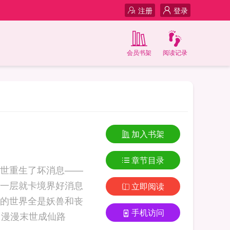
注册
登录
会员书架
阅读记录
加入书架
章节目录
世重生了坏消息——
一层就卡境界好消息
立即阅读
的世界全是妖兽和丧
手机访问
尸，获取资源方便坏消息——没有地图，没有导航……洪笑说：重生，我... 漫漫末世成仙路