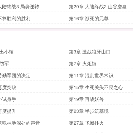
 大陆终战3 局势逆转
第20章 大陆终战2 山谷磨盘
 不算胜利的胜利
第16章 濒死的元尊
逃出小镇
第3章 激战狼牙山口
边防军
第7章 火炬镇
 特勤军团的决定
第11章 混乱世界常识
 再度突破
第15章 生死关头不畏之心
 小试身手
第19章 再战妖兽
 再度提升
第23章 半步筑基境
 妖魂林地深处的声音
第27章 飞蛾扑火