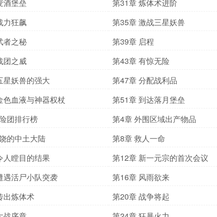
 麦酒堡垒
第31章 炼体术进阶
 战力狂飙
第35章 激战三星妖兽
 武者之秘
第39章 启程
 战团之威
第43章 有惊无险
 五星妖兽的强大
第47章 分配战利品
 金色血液与神器权杖
第51章 到达落月堡垒
冒险团排行榜
第4章 外围区域出产物品
富饶的中土大陆
第8章 救人一命
 令人瞠目的结果
第12章 新一元宗的首次会议
 遭遇活尸小队突袭
第16章 风雨欲来
 传出炼体术
第20章 战争将起
 大战序章
第24章 狂暴火力