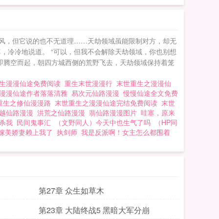
下风，但它说的也不无道理……天劫领域虽能限制对方，却无
，冷冷地说道。 “可以，但我不会解除天劫领域，你也别想
当即腾空而起，朝四方城西侧的荒野飞去，天劫领域保持着笼
生漫漫仙途免费阅读
重生末世漫漫行
末世重生之漫漫仙
漫漫仙途作者落落清雅
易次元仙路漫漫
慢慢仙途全文免费
重生之修仙漫漫路
末世重生之漫漫仙途完结免费阅读
末世
越仙路漫漫
洪荒之仙路漫漫
翡仙路漫漫图片
哇塞，原来
杀我
民间鬼事汇
（文野同人）今天中也生气了吗
（HP同
嫁美娇妻赖上我了
执剑师
我是反派啊！女主怎么都围着
第27章 众生如草木
第23章 大陆终战5 黑暗大军分崩