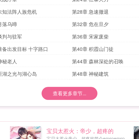
 未知法阵人族危机
第28章 急速撤退
 月落乌啼
第32章 危在旦夕
 谈判与驻军
第36章 宋家废柴
 准备出发目标 十字路口
第40章 积霞山门徒
 神秘老人
第44章 森林深处的召唤
 巨湖之光与湖心岛
第48章 神秘建筑
查看更多章节...
宝贝太惹火：帝少，超疼的
从
宝贝太惹火帝少，超疼的简介emspemsp