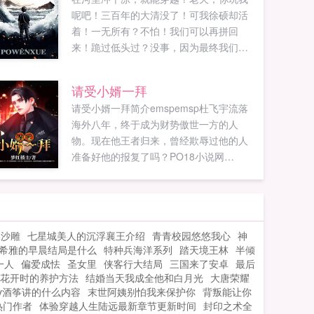
呢吧！三百年的大清没了！可我徐硕却活
着！一无所有？不怕！我们可以再拼回
来！跪过低头过？没事，因为最终我们还
会站起来！神马后宫，神马种马，都是些
神马玩意，咱就爱...
请受小婿一拜
请受小婿一拜简介emspemsp杜飞宇流落
海外八年，终于成为财势傲世一方的人
物。现在他王者归来，曾经欺辱过他的人
准备好他的报复了吗？PO18小说网
（mpo18xswcom）提供请受小婿一拜最新
章节全文免费阅读！。...
像沙雕
七星城美人的沉浮襄王介绍
青青校园悠悠我心
神
希雅的早晨结局是什么
特种兵海洋系列
踏天境王林
半倾
一人
偏爱成怯
圣女里
侠客行大结局
三国来了安卓
最后
花开时的养护方法
结婚当天我成全他和白月光
大唐荣耀
y酒筝讲的什么内容
末世阿姨别怕我来保护你
背叛能让你
热门作者
体验穿越人生陆远最新章节更新时间
封印之术全