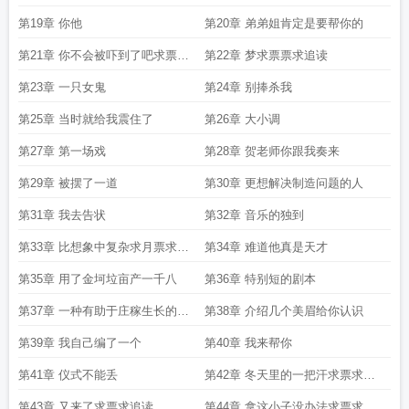
第19章 你他
第20章 弟弟姐肯定是要帮你的
第21章 你不会被吓到了吧求票票
第22章 梦求票票求追读
求追读
第23章 一只女鬼
第24章 别捧杀我
第25章 当时就给我震住了
第26章 大小调
第27章 第一场戏
第28章 贺老师你跟我奏来
第29章 被摆了一道
第30章 更想解决制造问题的人
第31章 我去告状
第32章 音乐的独到
第33章 比想象中复杂求月票求追
第34章 难道他真是天才
读
第35章 用了金坷垃亩产一千八
第36章 特别短的剧本
第37章 一种有助于庄稼生长的东
第38章 介绍几个美眉给你认识
西
第39章 我自己编了一个
第40章 我来帮你
第41章 仪式不能丢
第42章 冬天里的一把汗求票求追
读
第43章 又来了求票求追读
第44章 拿这小子没办法求票求追