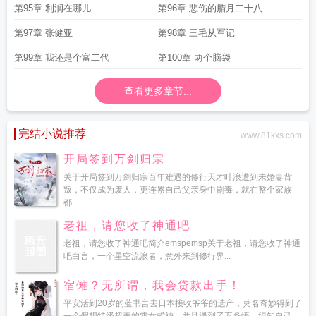
第95章 利润在哪儿
第96章 悲伤的腊月二十八
第97章 张健亚
第98章 三毛从军记
第99章 我还是个富二代
第100章 两个脑袋
查看更多章节...
完结小说推荐
www.81kxs.com
开局签到万剑归宗
关于开局签到万剑归宗百年难遇的修行天才叶浪遭到未婚妻背
叛，不仅成为废人，更连累自己父亲身中剧毒，就在整个家族
都...
老祖，请您收了神通吧
老祖，请您收了神通吧简介emspemsp关于老祖，请您收了神通
吧白言，一个星空流浪者，意外来到修行界...
宿傩？无所谓，我会贷款出手！
平安活到20岁的蓝书言去日本接收爷爷的遗产，莫名奇妙得到了