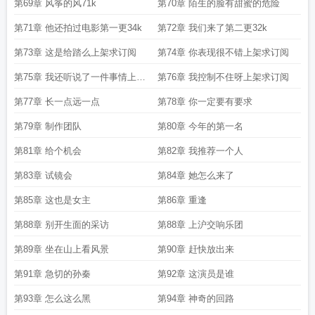
合一7k
第69章 风筝的风71k
第70章 陌生的脸有甜蜜的危险
第71章 他还拍过电影第一更34k
第72章 我们来了第二更32k
第73章 这是给踏么上架求订阅
第74章 你表现很不错上架求订阅
第75章 我还听说了一件事情上架
第76章 我控制不住呀上架求订阅
求订阅
第77章 长一点远一点
第78章 你一定要有要求
第79章 制作团队
第80章 今年的第一名
第81章 给个机会
第82章 我推荐一个人
第83章 试镜会
第84章 她怎么来了
第85章 这也是女主
第86章 重逢
第88章 别开生面的采访
第88章 上沪交响乐团
第89章 坐在山上看风景
第90章 赶快放出来
第91章 急切的孙秦
第92章 这演员是谁
第93章 怎么这么黑
第94章 神奇的回路