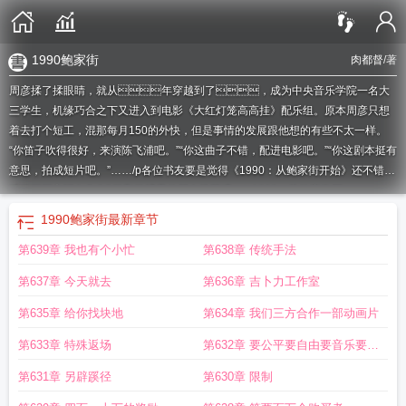
1990鲍家街
肉都督
/著
周彦揉了揉眼睛，就从年穿越到了，成为中央音乐学院一名大
三学生，机缘巧合之下又进入到电影《大红灯笼高高挂》配乐组。原本周彦只想
着去打个短工，混那每月150的外快，但是事情的发展跟他想的有些不太一样。
“你笛子吹得很好，来演陈飞浦吧。”“你这曲子不错，配进电影吧。”“你这剧本挺有
意思，拍成短片吧。”……/p各位书友要是觉得《1990：从鲍家街开始》还不错的
话请不要忘记向您QQ群和微博里的朋友推荐哦！/p1990：从鲍家街开
始：/p
1990从鲍家街开始无防盗
1990从鲍家街开始百科
1990从鲍家街开始有
1990鲍家街
最新章节
女主么
1990从鲍家街开始顶点笔趣阁
1990从鲍家街开始女主
1990鲍家
第639章 我也有个小忙
第638章 传统手法
街
1990从鲍家街开始王祖贤
重生1990从鲍家街开始
1990华娱从鲍家街开
始
1990从鲍家街开始笔趣阁
1990从鲍家街开始太监了吗
1990从鲍家街开始为
第637章 今天就去
第636章 吉卜力工作室
什么封闭
1990从鲍家街开始全本免费阅读
1990从鲍家街开始起点
1990从鲍家
街开始顶点
1990从鲍家街开始太监的最新章节内容介绍
1990从鲍家街开始
第635章 给你找块地
第634章 我们三方合作一部动画片
TXT
1990从鲍家街开始免费
1990从鲍家街开始几个女主
1990从鲍家街开始主
第633章 特殊返场
第632章 要公平要自由要音乐要周
角有女人吗
1990从鲍家街开始女主角是谁
1990从鲍家街开始云盘
1990从鲍家
街开始无错精校版
1990从鲍家街开始TXT 百度
1990从鲍家街开始 第212章 进
彦
第631章 另辟蹊径
第630章 限制
击的静香_必去书库
1990从鲍家街开始百度百科
1990从鲍家街开始 笔趣