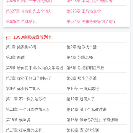
第629章 四百一十万的奖励
第628章 第两百万个购买者
阁
1990从鲍家街开始为什么被禁了
1990从鲍家街全本TXT
第627章 带你们先去个地方
第626章 圣马洛文学
第625章 全球第四
第624章 等来等去等到了这个
1990鲍家街
章节列表
第1章 鲍家街43号
第2章 给你找个活
第3章 面试
第4章 苏瞳老师
第5章 给你们来点小小的文学震撼
第6章 你挺有明星气质
第7章 你小子好日子到头了
第8章 那小子是谁
第9章 你会拉二胡么
第10章 一曲姑苏行
第11章 不一样的姑苏行
第12章 退回来了
第13章 一个月给你加三百
第14章 派了个私教过来
第15章 侯啸贤
第16章 侯导你跟这曲子有缘哇
第17章 授权费怎么算
第18章 应试型培训