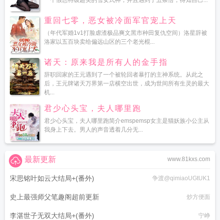
一个假想特级超美的雪女式神，并且遇到了五条悟，得知自己...
重回七零，恶女被冷面军官宠上天
（年代军婚1v1打脸虐渣极品爽文黑市种田复仇空间）洛星辞被
洛家以五百块卖给偏远山区的三个老光棍...
诸天：原来我是所有人的金手指
辞职回家的王元遇到了一个被轮回者暴打的主神系统。从此之
后，王元牌诸天万界第一店横空出世，成为世间所有生灵的最大
机...
君少心头宝，夫人哪里跑
君少心头宝，夫人哪里跑简介emspemsp女主是猫妖族小公主从
我身上下去。男人的声音透着几分无...
最新更新
www.81kxs.com
宋思铭叶如云大结局+(番外)
争渡@qimiaoUGtUK1
史上最强师父笔趣阁超前更新
炒方便面
李湛世子无双大结局+(番外)
宁峥