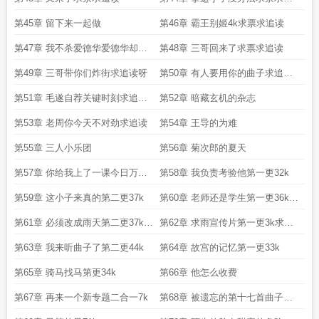
读
第45章 留下来一起做
第46章 霸王别姬4k求票求追读
第47章 我不杀爱德华爱德华却因
第48章 三哥回来了求票求追读
我而死求追读求票
第49章 三哥带你们炸街求追读呀
第50章 有人要用你的曲子求追读
呀
第51章 毛遂自荐关键时刻求追读
第52章 暗藏玄机的杂志
啊
第53章 老周你今天不对劲求追读
第54章 王导的为难
第55章 三人小乐团
第56章 菊次郎的夏天
第57章 你给我上了一课今日万字
第58章 我负责考验他第一更32k
中秋快乐
第59章 这小子来真的第二更37k
第60章 老师还是学生第一更36k求
月票
第61章 必须改成雨天第二更37k求
第62章 求雨宣传片第一更3k求月
月票
票
第63章 我来听曲子了第二更44k
第64章 故宫的记忆第一更33k
第65章 骑马找马第更34k
第66章 他怎么收费
第67章 再来一个新专题二合一7k
第68章 被遗忘的第十七首曲子二