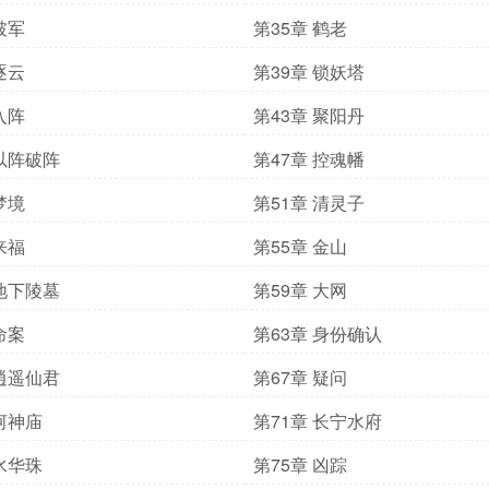
破军
第35章 鹤老
逐云
第39章 锁妖塔
入阵
第43章 聚阳丹
 以阵破阵
第47章 控魂幡
梦境
第51章 清灵子
来福
第55章 金山
 地下陵墓
第59章 大网
命案
第63章 身份确认
 逍遥仙君
第67章 疑问
 河神庙
第71章 长宁水府
 水华珠
第75章 凶踪