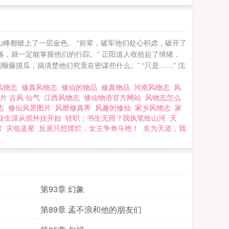
峰都镀上了一层金色。 “前辈，破军他们处心积虑，破开了
落，就一定能掌握他们的行踪。” 正阳道人收拾起了情绪，
藤摸瓜，搞清楚他们究竟在密谋些什么。” “只是……” 沈
风物志
修真风物志
修仙的物品
修真物品
河南风物志
风
片 古风 仙气
江西风物志
修仙物语官方网站
风物志怎么
物志
修仙风景图片
风靡修真界
风趣的修仙
家乡风物志
家
业生涯从抓外挂开始
转职：书生无用？我执笔绘山河
天
者
灾临蓝星
反派只想摆烂，女主争奇斗艳！
名为天道，我
第93章 幻象
第89章 孟不浪和他的朋友们