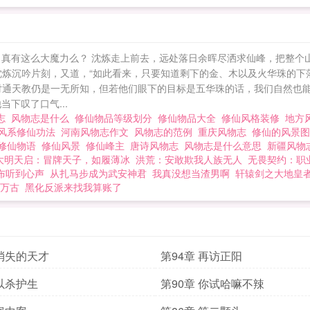
真有这么大魔力么？ 沈炼走上前去，远处落日余晖尽洒求仙峰，把整个山
沈炼沉吟片刻，又道，“如此看来，只要知道剩下的金、木以及火华珠的下
通天教仍是一无所知，但若他们眼下的目标是五华珠的话，我们自然也能顺
下叹了口气...
物志
风物志是什么
修仙物品等级划分
修仙物品大全
修仙风格装修
地方
风系修仙功法
河南风物志作文
风物志的范例
重庆风物志
修仙的风景图
修仙物语
修仙风景
修仙峰主
唐诗风物志
风物志是什么意思
新疆风
大明天启：冒牌天子，如履薄冰
洪荒：安敢欺我人族无人
无畏契约：职
布听到心声
从扎马步成为武安神君
我真没想当渣男啊
轩辕剑之大地皇
万古
黑化反派来找我算账了
 消失的天才
第94章 再访正阳
 以杀护生
第90章 你试哈嘛不辣