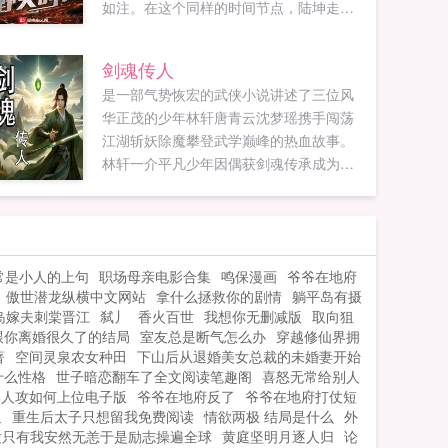
如注。在这个同样的时间节点，陆坤走出
启煜最新鼎力大作，年度必看都市言情。
海棠屋（haitangshuwucom）提供重生...
剑魂传人
是一部气势恢宏的武侠小说讲述了三位风
华正茂的少年林轩唐青云沈梦瑶携手闯荡
江湖斩妖除魔攀登武学巅峰的热血故事。
林轩一介平凡少年因偶获剑魂传承成为百
年难遇的剑魂传人。从此他背负着匡扶正
义惩奸除恶的重任。一步步修炼剑道直面
凶险历经坎坷少年林轩终将蜕变为盖世英
雄。唐青云名门正派的后裔却遭遇灭...
常是小人的上句
职场母亲电影合集
鸣保漫画
爷爷在地府
傲世潜龙纵横中文网站
拿什么拯救你的剧情
躺平岛有摄
岛嫁夫刺棠晋江
弑丿
香火百世
我想你无删减版
取向狙
跟你离婚很久了的结局
室友总是断气怎么办
穿越修仙界拥
著
空间灵泉农女种田
下山后从退婚美女总裁的未婚妻开始
什么性格
世子暗恋翻车了全文阅读笔趣阁
喜怒无常给别人
路人攻如何上位电子版
爷爷在地府反了
爷爷在地府打仗短
返
重生后太子只想留我免费阅读
情欲两极 结局是什么
外
发只有我安然无恙于是励志操遍全球
黄庭坚明月逐人归
论