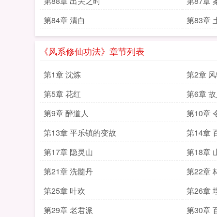
第88章 出关之时
第87章
第84章 清白
第83章
《风系修仙功法》章节列表
第1章 沈炼
第2章 
第5章 花红
第6章 
第9章 醉道人
第10章 
第13章 平乐镇的变故
第14章
第17章 隐灵山
第18章 
第21章 洗髓丹
第22章
第25章 叶欢
第26章 
第29章 老君派
第30章