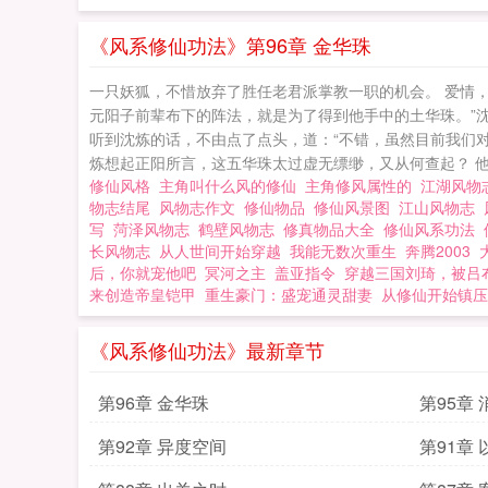
《风系修仙功法》第96章 金华珠
一只妖狐，不惜放弃了胜任老君派掌教一职的机会。 爱情，
元阳子前辈布下的阵法，就是为了得到他手中的土华珠。”
听到沈炼的话，不由点了点头，道：“不错，虽然目前我们对
炼想起正阳所言，这五华珠太过虚无缥缈，又从何查起？ 他当
修仙风格
主角叫什么风的修仙
主角修风属性的
江湖风
物志结尾
风物志作文
修仙物品
修仙风景图
江山风物志
写
菏泽风物志
鹤壁风物志
修真物品大全
修仙风系功法
长风物志
从人世间开始穿越
我能无数次重生
奔腾2003
后，你就宠他吧
冥河之主
盖亚指令
穿越三国刘琦，被吕
来创造帝皇铠甲
重生豪门：盛宠通灵甜妻
从修仙开始镇压
《风系修仙功法》最新章节
第96章 金华珠
第95章
第92章 异度空间
第91章