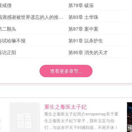
 破戒僧
第79章 破庙
 喝酒感谢被世界遗忘的人的推荐
第83章 土华珠
 第二颗头
第87章 案中案
 你试哈嘛不辣
第91章 以杀护生
 再访正阳
第95章 消失的天才
查看更多章节...
重生之毒医太子妃
，
重生之毒医太子妃简介emspemsp关于重
任
生之毒医太子妃下辈子，我年玉定与你
上
们，与这赤宇天下纠缠到底，不死不休！