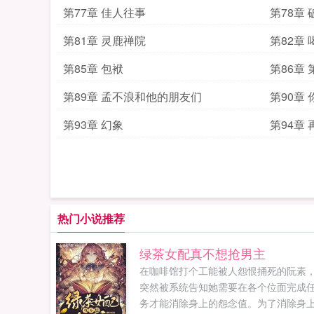
第77章 佳人往事
第78章
第81章 灵鹿禅院
第82章
票
第85章 包袱
第86章
第89章 孟不浪和他的朋友们
第90章
第93章 幻象
第94章
热门小说推荐
绿茶女配真不想抢男主
在咖啡馆打个工能被人怨恨捅死的阮素
突然被系统告知她需要在各个位面完成
务才能消除身上的怨念值。为了消除身