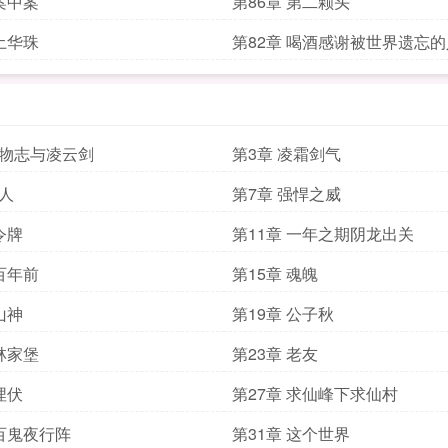
 案中案
第86章 第二颗头
 土华珠
第82章 喝酒感谢被世界遗忘
票
风物志与凌云剑
第3章 凌霜剑气
故人
第7章 强悍之威
令牌
第11章 一年之期阴龙出关
 百年前
第15章 魂魄
山神
第19章 公子秋
 林家堡
第23章 老友
埋伏
第27章 求仙峰下求仙村
 百鬼夜行阵
第31章 这个世界