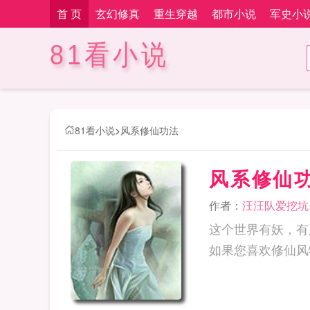
首 页
玄幻修真
重生穿越
都市小说
军史小
81看小说
81看小说
>
风系修仙功法
风系修仙
作者：
汪汪队爱挖坑
这个世界有妖，有