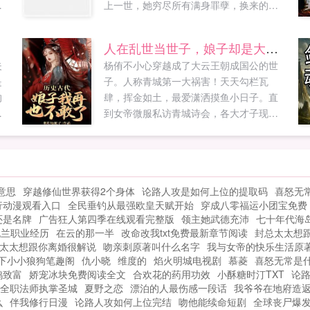
人
上一世，她穷尽所有满身罪孽，换来的却
爆
是毒酒一杯！这一世，她势必让所有欺
盯
她，辱她的人，血债血偿！斗继母，虐渣
人在乱世当世子，娘子却是大剑仙
。
男，顺便...
夫
杨侑不小心穿越成了大云王朝成国公的世
就
是
子。人称青城第一大祸害！天天勾栏瓦
家
的
肆，挥金如土，最爱潇洒摸鱼小日子。直
，
的
到女帝微服私访青城诗会，各大才子现场
是
..
以赏月为题作诗。正当所有人自信诗词无
果
双的时候杨侑花间一壶酒，独酌无相亲。
移
举头邀明月，独酌无相亲！天下所有才子
家
黯然失色。...
欢
意思
穿越修仙世界获得2个身体
论路人攻是如何上位的提取码
喜怒无
朋
行动漫观看入口
全民垂钓从最强欧皇天赋开始
穿成八零福运小团宝免费
还是名牌
广告狂人第四季在线观看完整版
领主她武德充沛
七十年代海
晓兰职业经历
在云的那一半
改命改我txt免费最新章节阅读
封总太太想
太太想跟你离婚很解说
吻亲刺原著叫什么名字
我与女帝的快乐生活原
下小小狼狗笔趣阁
仇小晓
维度的
焰火明城电视剧
慕菱
喜怒无常是
鸭致富
娇宠冰块免费阅读全文
合欢花的药用功效
小酥糖时汀TXT
论
全职法师执掌圣城
夏野之恋
漂泊的人最伤感一段话
我爷爷在地府造
么
伴我修行日漫
论路人攻如何上位完结
吻他能续命短剧
全球丧尸爆