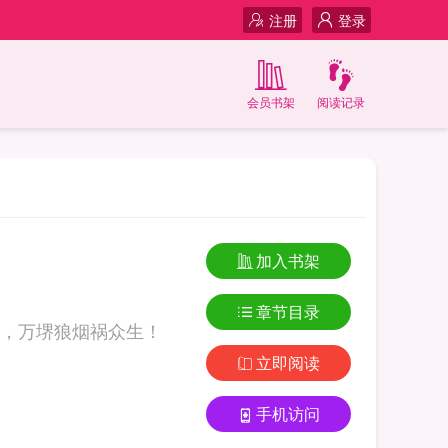
注册
登录
会员书架
阅读记录
加入书架
章节目录
，万堺狼烟祸众生！
立即阅读
手机访问