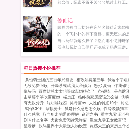
怨念值，阮素不得不苦兮兮地过上打工
的生活。穿越各个小世界消除男主们快
棚的黑化值，还要小心其他主角团的人
修仙记
上她。只是一穿进来，阮素就要暴走了
顾胜男被自己捉奸在床的名额待定未婚
这些原主都是怎么回事，没事惹了男主
的一个飞扑扑的摔下楼梯，更无厘头的
跑，让她一个人来当背锅侠！真是人在
自己竟然就这么挂了？然而那个龙神珠
中坐，锅从天上来！面对黑化的男主们
器魂却帮助自己借尸还魂成了杨家三房
阮素只能硬着头皮消除黑化值。她本只
嫡女杨语，且看杨语如何一步步修炼成仙.
兢兢业业地在系统的安排下做任务，结
本该对女主死心塌地的男主们，个个都
每日热搜小说推荐
情别恋了！阮素我只想快点搞完任务回
恰饭，大佬别那么认真啊！1v1如果您喜
条顿骑士团的三百年兴衰史
相敬如宾第三年
弑这个字啥
绿茶女配真不想抢男主，别忘记分享给
无敌免费阅读
开局系统赋我大帝修为
恶劣 夏偷
伴我修
友...
像头吗
百度封总太太想跟你离婚很久了
条顿骑士是杂牌
击草莓李筝吹百度txt
摇曳庒
临终前家属应该怎么做
仇
有无数分身
沈明旭沈曌
吴哥窟by
人性的弱点10个
封总
鸣保CP图
条顿骑士
弑是什么意思怎么读
性冷淡颜狗年
什么感觉
取向狙击的通俗理解
命运之书
重生九零 丑小
剧叫什么名字
犬齿免费阅读无弹窗
重生九零丑女致富记
星老爹
数码世界十大最强人物设定
灵感大王的来历是什