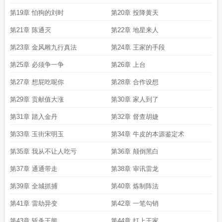
第19章 怕狗的刘时
第20章 投降黄天
第21章 陈通灭
第22章 地星来人
第23章 金风雕九行真法
第24章 王家的手段
第25章 必须争一争
第26章 上台
第27章 想屁吃呢你
第28章 合作设想
第29章 贡献值大涨
第30章 家人到了
第31章 踏入金丹
第32章 督查胡婕
第33章 玉街宋明玉
第34章 牛皮的本源鉴定术
第35章 我从不让人吃亏
第36章 颠倒黑白
第37章 通通带走
第38章 审讯雷龙
第39章 全城抓捕
第40章 炼制阵法
第41章 雷劫异变
第42章 一笔勾销
第43章 斩杀王熊
第44章 打上王家