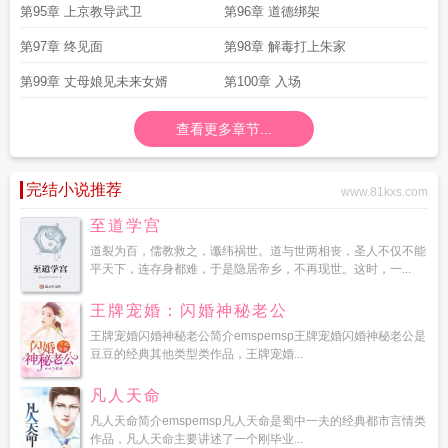
第95章 上京教导武卫
第96章 道德绑架
第97章 终见面
第98章 解毒打上朱家
第99章 丈母娘见未来女婿
第100章 入场
查看更多章节...
完结小说推荐
www.81kxs.com
至道学宫
道裂为百，儒教救之，谶纬祸世。道与世两相丧，圣人不仅不能
平天下，连存身都难，于是隐居帝乡，不再现世。这时，一...
王牌宠婚：闪婚神秘老公
王牌宠婚闪婚神秘老公简介emspemsp王牌宠婚闪婚神秘老公是
豆豆的经典其他类型类作品，王牌宠婚...
凡人天命
凡人天命简介emspemsp凡人天命是蜀中一夫的经典都市言情类
作品，凡人天命主要讲述了一个刚毕业...