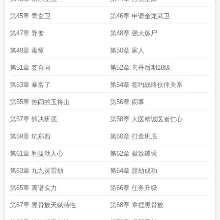
第45章 青玄卫
第46章 申请金龙武卫
第47章 异变
第48章 强大炼尸
第49章 毒瘴
第50章 家人
第51章 签合同
第52章 玄丹后期18级
第53章 暴富了
第54章 签约战略伙伴关系
第55章 热闹的玉将山
第56章 闹事
第57章 解决班底
第58章 大医精诚医者仁心
第59章 坑郑西
第60章 打造班底
第61章 利益动人心
第62章 极致破境
第63章 九九灵雷劫
第64章 渡劫成功
第65章 离谱实力
第66章 任务升级
第67章 黑骨族天赋特性
第68章 拿捏黑骨族