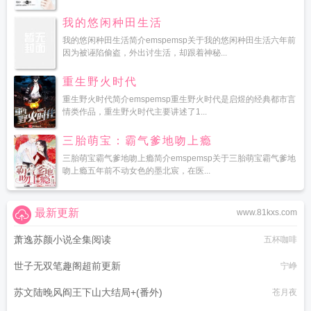
我的悠闲种田生活
我的悠闲种田生活简介emspemsp关于我的悠闲种田生活六年前
因为被诬陷偷盗，外出讨生活，却跟着神秘...
重生野火时代
重生野火时代简介emspemsp重生野火时代是启煜的经典都市言
情类作品，重生野火时代主要讲述了1...
三胎萌宝：霸气爹地吻上瘾
三胎萌宝霸气爹地吻上瘾简介emspemsp关于三胎萌宝霸气爹地
吻上瘾五年前不动女色的墨北宸，在医...
最新更新
www.81kxs.com
萧逸苏颜小说全集阅读
五杯咖啡
世子无双笔趣阁超前更新
宁峥
苏文陆晚风阎王下山大结局+(番外)
苍月夜