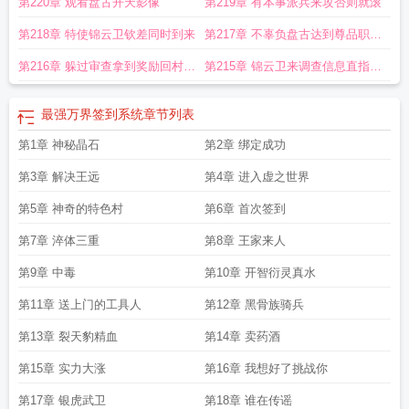
第220章 观看盘古开天影像
第219章 有本事派兵来攻否则就滚
第218章 特使锦云卫钦差同时到来
第217章 不辜负盘古达到尊品职业
属性介绍偏多可跳过
第216章 躲过审查拿到奖励回村轰
第215章 锦云卫来调查信息直指尹
动
仙
最强万界签到系统
章节列表
第1章 神秘晶石
第2章 绑定成功
第3章 解决王远
第4章 进入虚之世界
第5章 神奇的特色村
第6章 首次签到
第7章 淬体三重
第8章 王家来人
第9章 中毒
第10章 开智衍灵真水
第11章 送上门的工具人
第12章 黑骨族骑兵
第13章 裂天豹精血
第14章 卖药酒
第15章 实力大涨
第16章 我想好了挑战你
第17章 银虎武卫
第18章 谁在传谣