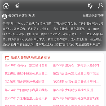
最强万界签到系统
健康汤粥老肖
/著
平行世界！“别吹，尹仙他丫的别名阴险！”“万族苦尹仙久矣。”“遇到其他强族，要
么丢钱，要么丢命。遇到尹仙，我们……我们直接成了天宇星系第一族，哈哈
哈！”“无耻天剑族，你们是第一狗腿！”“没文化，这叫识时务。”……尹仙穿越到蓝
星，因为灵魂和心灵强度高于常人，被虚之世界选中。进入虚之世界，生活在蓝
星的尹仙却代表地星文明...
签到万族之劫
签到万界诸天的
万届最强签到系统TXT
免费
万界签到全集
万界神级签到系统短剧
万界之最强签到系统
签到万年的最
新章节免费阅读
签到百年我成万族仙王
签到万万
万界签到开局亿万次拔刀
签
最强万界签到系统
最新章节
到百年我成为万族仙王
穿越万界之签到
万界之签到就变强
签到万年开局就被妹
第230章 混沌石一族立签订全面战
第229章 混沌石一族与昊天签契约
妹直播曝光叶秋
签到万古
签到之万古最强
动漫万界签到
万界最强签到系统全
文阅读
主角签到万界的
万界签到
万界签到系统
签到系统之穿越万界
万界签到
略同盟契约
第228章 施展手段三招威压昊天
第227章 瓜分凌天城昊天陛下亲至
大佬系统
签到万年 最新章节 无弹窗
签到万界啃书
穿越万界之签到系统
签到万
亿年
万界签到大佬系统免费阅读
万界之签到
签到万界
万界最强签到系统短
第226章 围攻辰洲凌天城陷落
第225章 剑震仙庭昊天解决辰洲祸
剧
签到之万古最强赘婿
乱
第224章 尹仙你敢杀我昊天我都敢
第223章 大聪明钦差祸乱辰洲
骂
第222章 力之极道混元金仙大罗生
第221章 特殊空间修炼蜕变雷劫来
乱