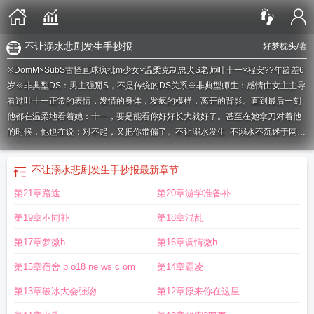
不让溺水悲剧发生手抄报
好梦枕头
/著
※DomM×SubS古怪直球疯批m少女×温柔克制忠犬S老师叶十一×程安??年龄差6
岁※非典型DS：男主强掰S，不是传统的DS关系※非典型师生：感情由女主主导
看过叶十一正常的表情，发情的身体，发疯的模样，离开的背影。直到最后一刻
他都在温柔地看着她：十一，要是能看你好好长大就好了。甚至在她拿刀对着他
的时候，他也在说：对不起，又把你带偏了。
不让溺水发生
不溺水不沉迷于网络
小学生手抄报
溺水不死会有什么后遗症
溺爱的意思
不想溺水的鱼
弱不禁风是
什么意思
溺水不挣扎
溺水不动
不溺爱也不严苛
不溺爱是什么意思
不溺于
不让溺水悲剧发生手抄报
最新章节
思
不让溺水悲剧
不溺水的手抄报
不溺深水sm
不溺爱图片
不溺深水(DS)
溺不
第21章路途
第20章游学准备补
禁风
不溺爱的意思
第19章不同补
第18章混乱
第17章梦微h
第16章调情微h
第15章宿舍 p o18 ne ws c om
第14章霸凌
第13章破冰大会强吻
第12章原来你在这里