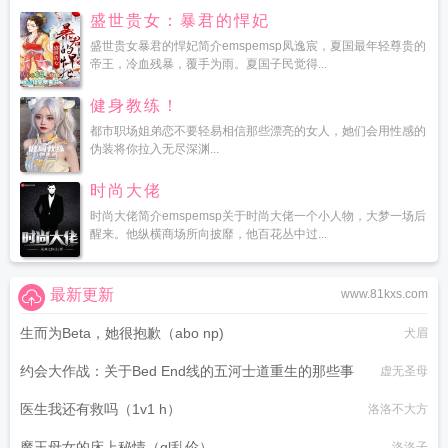
盛世贵女：暴君的悍妃
盛世贵女暴君的悍妃简介emspemsp凤逸宸，夏国最年轻尊贵的
帝王，冷血残暴，覆手为雨。夏国子民觉得...
健身教练！
都市职场姐弟恋不要轻易相信那些漂亮的女人，她们会用性感的
伪装将你拉入无尽深渊...
时尚大佬
时尚大佬简介emspemsp关于时尚大佬一个小人物，大梦一场后
醒来。他纵横商场所向披靡，他百花丛中过...
最新更新
www.81kxs.com
生而为Beta，她很抱歉（abo np)
犬眉
约会大作战：关于Bed End线的五河士道重生的那些事
虚无圣母
医生我还有救吗（1v1 h）
洛洛不大方
魔王母女的床上秘情（gl乱伦）
洛洛子