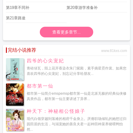
第19章不同补
第20章游学准备补
第21章路途
查看更多章节...
完结小说推荐
www.81kxs.com
四爷的心尖宠妃
青砖绿瓦，陌上花开香染衣朱门紫殿，素手摘星霓作裳。如果您
喜欢四爷的心尖宠妃，别忘记分享给朋友...
都市第一仙
都市第一仙简介emspemsp都市第一仙是北派无极的经典仙侠修
真类作品，都市第一仙主要讲述了异界...
种天下：神秘相公怪娘子
现代白领穿越到落难的相府千金身上。厌倦职场倾轧的她想过归
园田居的生活，与溺宠她的善良夫君一起种田种菜养猪喂鸭怡
然...