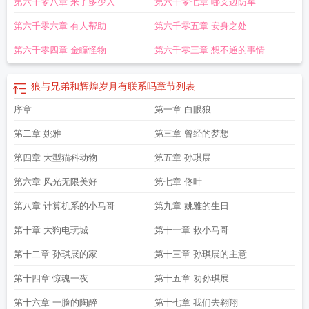
第六千零八章 来了多少人
第六千零七章 哪支边防军
最新章节全文阅读
狼与兄弟txt书本网
狼与兄弟盛会老大是谁
狼与兄弟百度百
科
狼与兄弟王力出现了嘛
狼与兄弟王越出场哪章
狼与兄弟孙琪展父亲身份
狼
第六千零六章 有人帮助
第六千零五章 安身之处
与兄弟凡骁死没死
狼与兄弟各个兄弟最后结局
狼与兄弟结局
狼与兄弟王赢得父
母是谁
狼与兄弟所有人结局
狼与兄弟讲的什么内容
狼与兄弟哥博结局
狼与兄
第六千零四章 金瞳怪物
第六千零三章 想不通的事情
弟王赢女主角都有谁
狼与兄弟下一部书叫什么名字?
狼与兄弟有
狼与兄弟全部
角色介绍
狼与兄弟介绍
狼与兄弟每个人的结局
狼与兄弟贡嘎拉的身份
狼与兄
狼与兄弟和辉煌岁月有联系吗
章节列表
弟孙琪展的结局
狼与兄弟的下一部叫什么
狼与兄弟女主是谁
狼与兄弟鬼岛岛主
是谁
序章
狼与兄弟孙琪展的投名状
狼与兄弟王越出场了吗
第一章 白眼狼
狼与兄弟人物结局分
析
狼与兄弟解析
狼与兄弟凡骁结局
狼与兄弟各人物结局
狼与兄弟全人物介
第二章 姚雅
第三章 曾经的梦想
绍
狼与兄弟怎么样
狼与狼兄弟
狼与兄弟番外篇
哥几个走着 纯银耳坠
狼与兄
弟孙琪展的爸爸孙大圣是谁
狼与兄弟李晴结局
狼与兄弟女主有几个
狼与兄弟
第四章 大型猫科动物
第五章 孙琪展
TXT免费笔趣阁
狼与兄弟1
狼与兄弟狼与兄弟狼与兄弟
狼与兄弟在线阅读正
第六章 风光无限美好
第七章 佟叶
版
狼与兄弟全集解说
狼与兄弟 纯银耳坠
狼与兄弟好看吗
第八章 计算机系的小马哥
第九章 姚雅的生日
第十章 大狗电玩城
第十一章 救小马哥
第十二章 孙琪展的家
第十三章 孙琪展的主意
第十四章 惊魂一夜
第十五章 劝孙琪展
第十六章 一脸的陶醉
第十七章 我们去翱翔