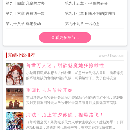
第九十四章 凡骁的过去
第九十五章 小马哥的表哥
第九十六章 再缺德一次
第九十七章 阴魂不散的贡嘎啦
第九十八章 尊老爱幼
第九十九章 一片心意
查看更多章节...
完结小说推荐
www.81kxs.com
兽世万人迷，甜欲魅魔她狂撩雄性
小魅魔莉莉娅本想去古代种田，却意外来到远古兽世。看着恶劣
的环境短缺的食物极端的气候，莉莉娅懵了。为了住得安全...
重回过去从放牧开始
重回过去从放牧开始是流浪之袋鼠精心创作的网游小说，笔趣阁
实时更新重回过去从放牧开始最新章节并且提供无弹窗阅读...
海贼：顶上前夕苏醒，捏爆路飞！
（草帽团全灭！杀海贼杀天龙人单女主收赤犬！建新海军！）阿
尔斯D白晨，洛克斯时代最强中将，在神之谷战役后被世...