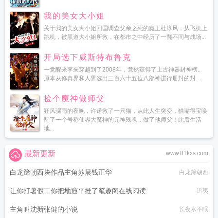
我的美女大小姐
关于我的美女大小姐回国调查父亲之死的魔王杜淳风，从飞机上
跳机，被黑道大小姐所救，在都市之中经历了一翻不同与战场...
开局选下威斯特布鲁克
一觉醒来李来穿越到了2008年，竟然获得了上古神器封神榜。
原本从修真界和人界选出三百六十五位八部神进行册封的封...
捡个魔神做师父
狂风骤雨的夜晚，许诺救了一只猫，从此人生突变，猫嘴得宝唤
醒了一个号称仙界大魔神的元神残魂，做了他师父！此后生活
地...
最新更新
www.81kxs.com
白龙蹄朝西块作品主角苏晨钱正华
白龙蹄朝西
让你打暑假工你把地窟平推了笔趣阁在线阅读
追夷
主角叫沈新张健的小说
长夜水不眠