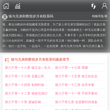
狼与兄弟和辉煌岁月有联系吗
纯银耳坠
/著
狼，看似冷酷的外表隐藏着无限柔情，为了家人和兄弟甘愿牺牲自己！犹如主角
王赢的性格，冷酷的不是内心而是对世俗的漠视！他就像狼王一样无论在哪儿都
能成为团队核心，带领着自己的兄弟出生入死，不离不弃！从大学时代的青涩到
步入社会的坎坷，就像是一段不平凡的生存之路！他们像狼一样，团队合作无
间，他们一起开拓、一起战斗、一起创造辉...
狼与兄弟大结局
狼与兄弟王赢兄弟
几个结局
狼与兄弟灰血的真实身份
狼与兄弟王赢的真实身份
狼与兄弟王赢最后
和谁在一起
狼与兄弟和之前有联系么
狼与兄弟有声
狼与兄弟下一步是什么
狼
狼与兄弟和辉煌岁月有联系吗
最新章节
与兄弟王赢
狼与兄弟故事简介
狼与兄弟王龙出场了吗
狼与兄弟马小七背景
狼
第六千零一十八掌 狼王这一生大结
第六千零一十七章 撑腰
与兄弟灰血到底是谁
狼与兄弟辉煌哥是谁
狼与兄弟王赢几个老婆
狼与兄弟王赢
父母真实身份
狼与兄弟9匹狼分别是谁
狼与兄弟顺序
狼与兄弟与辉煌岁月有联
局
第六千零一十六章 花夏公民
第六千零一十五章 狼王的反击
系吗
纯银耳坠狼与兄弟
狼与兄弟凡晓到底死没有
狼与兄弟王赢父母的真实身
份
狼与兄弟姚雅被毁清白是哪一集在线
狼与兄弟王赢手下排名
狼与兄弟大嘴的
第六千零一十四章 刺神时效
第六千零一十三章 化学专家
结局
狼与兄弟老阁主是谁
狼与兄弟李辉结局
狼与兄弟全文免费阅读
狼与兄弟
第六千零一十二章 谢谢兄弟们
第六千零一十一章 手把手教你
视频
狼与兄弟和辉煌岁月有联系吗
狼与兄弟李沙漠死了在哪一章
狼与兄弟作
者
狼与兄弟巴蛇死了没
狼与兄弟kujing
狼与兄弟宁孩是什么身份
狼与兄弟中
第六千零一十章 虔诚祈祷
第六千零九章 也需要时间准备
王赢是谁的儿子
狼与兄弟盛会是谁的组织
狼与兄弟纯银耳坠TXT免费
狼与兄弟