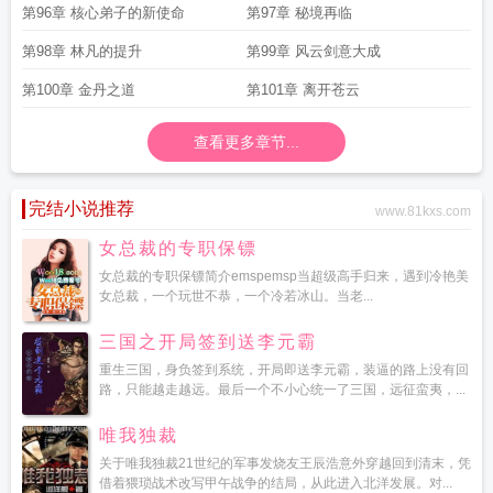
第96章 核心弟子的新使命
第97章 秘境再临
第98章 林凡的提升
第99章 风云剑意大成
第100章 金丹之道
第101章 离开苍云
查看更多章节...
完结小说推荐
www.81kxs.com
女总裁的专职保镖
女总裁的专职保镖简介emspemsp当超级高手归来，遇到冷艳美
女总裁，一个玩世不恭，一个冷若冰山。当老...
三国之开局签到送李元霸
重生三国，身负签到系统，开局即送李元霸，装逼的路上没有回
路，只能越走越远。最后一个不小心统一了三国，远征蛮夷，...
唯我独裁
关于唯我独裁21世纪的军事发烧友王辰浩意外穿越回到清末，凭
借着猥琐战术改写甲午战争的结局，从此进入北洋发展。对...