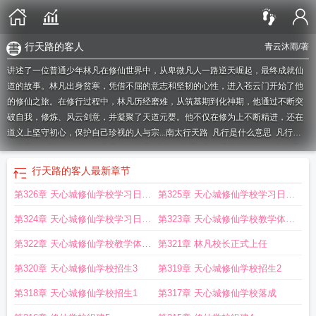
行天路的客人
青云沐雨
/著
讲述了一位普通少年林凡在修仙世界中，从卑微凡人一路逆天崛起，最终成就仙
道的故事。林凡出身贫寒，凭借不屈的意志和坚韧的心性，进入苍云门开始了他
的修仙之旅。在修行过程中，林凡历经磨难，从筑基期到化神期，他通过不断突
破自我，修炼、风云剑意，并凝聚了天道元婴。他不仅在修为上不断精进，还在
道义上坚守初心，保护自己珍视的人与宗...
南太行天路
凡行是什么意思
凡行什
么意思
行天路的人诗歌
凡是什么意思
凡路的意思
凡路通天百度百科
凡路通
天
井行天路旅游
凡路通天全文阅读
行天路的客人
行天路的客人
最新章节
第326章 天心城修仙学校学习日常
第325章 天心城修仙学校学习日常
3
2
第324章 天心城修仙学校学习日常
第323章 天心城修仙学校教学体系
1
2
第322章 天心城修仙学校教学体系
第321章 林凡校长正式上任
1
第320章 天心城修仙学校招生3
第319章 天心城修仙学校招生2
第318章 天心城修仙学校招生1
第317章 天心城修仙学校落成