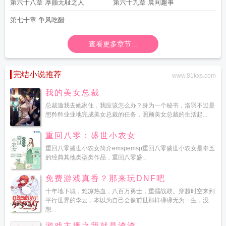
第六十八章 厚颜无耻之人
第六十九章 晨间趣事
第七十章 争风吃醋
查看更多章节...
完结小说推荐
www.81kxs.com
我的美女总裁
总裁邀我去她家住，我应该怎么办？身为一个秘书，洛羽不过是
想矜矜业业地完成美女总裁的任务，照顾美女总裁的生活起...
重回八零：盛世小农女
重回八零盛世小农女简介emspemsp重回八零盛世小农女是奉五
的经典其他类型类作品，重回八零盛...
免费游戏真香？那来玩DNF吧
十年地下城，难凉热血，八百万勇士，重擂战鼓。穿越时空来到
平行世界的李云，本以为自己会像前世那样碌碌无为一生，没
想...
游戏主播之我就是渣渣