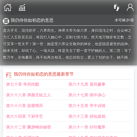
我仍待你如初恋的意思
木可林夕
/著
盘古开天，混沌初开，六界而生。神界大帝为保六界，身归混沌之时，合众神之
力汇入五彩灵石后，将其打入她心中，压制七情六欲。然天地万物皆有定数，怎
可安享一世太平！第一世：她是受六界众生敬仰的神女，他是隐居避世的战神。
她本无情，却动了心。一场大战，终是失去了那一直守护她的人。第二世：等了
数万年，沧海桑田，殊不知再次相见，他忘却前尘，爱上了别的女子。她不顾身
份，默默等待，只想唤起曾经的记忆，可终究是痴心妄想。也罢，那将一切都还
了吧！第三世：这一切仿佛是个轮回，她记得过往，却只想独自一人，凡间或许
我仍待你如初恋的意思
最新章节
是个好去处！后来她知道凡间的爱情有这样一句话：天不老，情难绝。心似双丝
第七十章 争风吃醋
第六十九章 晨间趣事
网，中有千千结。历经千帆，却能执子之手，与子偕老。她好生羡慕想着，你我
寿与天齐，不生不灭那便携手一直走下去，可好？如果您喜欢你我纵有千千劫，
第六十八章 厚颜无耻之人
第六十七章 闺中谈心
别忘记分享给朋友.
我仍待你如初恋的意思
纵我寻你千百度
纵有千万语
你我纵
有千千劫 木可先生
纵有我心千层浪
你我终究是历史长河中
我仍待你如初恋
纵
第六十六章 甜蜜喂药
第六十五章 亭中诉情
有千千晚星 难抵灼灼明月什么意思
我都随你而至的意思
唯你是我情有所终
纵
第六十四章 下厨学艺
第六十三章 得知真相
然你有千千万
世间纵有千红百媚
纵有万千
纵有千古
管他世事多难料
纵有世人
千千万
纵你虐我千百遍
余生只为你钟情
纵然我有千般好你也看不到
纵有千难
第六十二章 飘渺峰的秘密
第六十一章 封印魔界
万险
纵你千般甜
你纵虐我千百遍 我仍待你如初恋下一句是什么
纵有千山万水