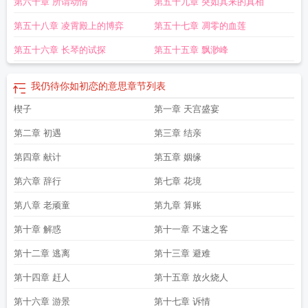
第六十章 所谓动情
第五十九章 突如其来的真相
与我逢迎
纵有万千下一句
纵你千般好
我纵有千般好你也看不到
歌曲纵有千般
恨
纵有千情万种
唯你最重要下一句
我亦无艳羡?
我纵有千般万般不好下一
第五十八章 凌霄殿上的博弈
第五十七章 凋零的血莲
句
纵使你我相隔千里
纵你伤我千百遍
唯你最粽要
下面一句
纵有千般好
纵有
千千结是什么意思
纵使你有千言你有万语是什么歌
唯你最重要意思
纵使我有千
第五十六章 长琴的试探
第五十五章 飘渺峰
般好下一句
我仍待你如初恋的意思
章节列表
楔子
第一章 天宫盛宴
第二章 初遇
第三章 结亲
第四章 献计
第五章 姻缘
第六章 辞行
第七章 花境
第八章 老顽童
第九章 算账
第十章 解惑
第十一章 不速之客
第十二章 逃离
第十三章 避难
第十四章 赶人
第十五章 放火烧人
第十六章 游景
第十七章 诉情