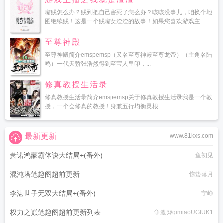
嘴贱怎么办？贱到把自己害死了怎么办？咳咳没事儿，咱换个地
图继续贱！这是一个贱嘴女渣渣的故事！如果您喜欢游戏主...
至尊神殿
至尊神殿简介emspemsp（又名至尊神殿至尊龙帝）（主角名陆
鸣）一代天骄张浩然得到至宝人皇印，...
修真教授生活录
修真教授生活录简介emspemsp关于修真教授生活录我是一个教
授，一个会修真的教授！身兼五行均衡灵根...
最新更新
www.81kxs.com
萧诺鸿蒙霸体诀大结局+(番外)
鱼初见
混沌塔笔趣阁超前更新
惊蛰落月
李湛世子无双大结局+(番外)
宁峥
权力之巅笔趣阁超前更新列表
争渡@qimiaoUGtUK1