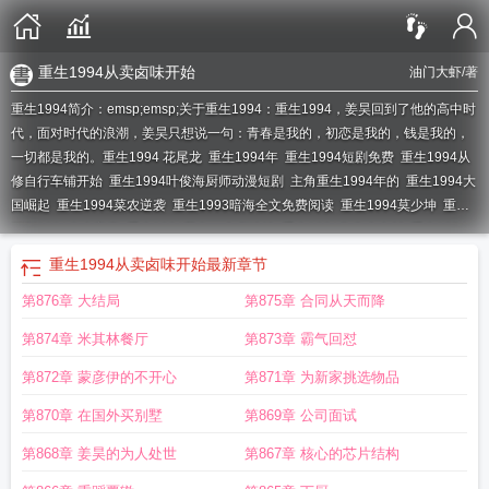
重生1994从卖卤味开始
油门大虾
/著
重生1994简介：emsp;emsp;关于重生1994：重生1994，姜昊回到了他的高中时
代，面对时代的浪潮，姜昊只想说一句：青春是我的，初恋是我的，钱是我的，
一切都是我的。
重生1994 花尾龙
重生1994年
重生1994短剧免费
重生1994从
修自行车铺开始
重生1994叶俊海厨师动漫短剧
主角重生1994年的
重生1994大
国崛起
重生1994菜农逆袭
重生1993暗海全文免费阅读
重生1994莫少坤
重生
回到1994当大富豪
重生1994我有一个卤味摊
重生1994华南小山村
重生1994
秦川
重生1994之足坛风云2
重生1994小渔村 绑定猪仔
重生1994做学霸
重生
重生1994从卖卤味开始
最新章节
1994草莽人生秦川的媳妇
1994重生
重生1994从当爷爷开始的
重生1994秦
第876章 大结局
第875章 合同从天而降
空
重生1994之妻妾成群乐峰
重生1994苏长清全文免费阅读
重生1994开局卤味
摊在线阅读
重生1994大时代
重生1994杨建光
慕尘重生1994
重生1994作者花
第874章 米其林餐厅
第873章 霸气回怼
尾龙
重生1994谁让你破案的全文免费
重生1994之足坛风云ⅱ
重生1994之足坛
风云2笔趣阁
重生1994开局一个卤味摊
重生1994百科
重生1994慕尘和朵朵
重
第872章 蒙彦伊的不开心
第871章 为新家挑选物品
生1994从下岗工人开始 易宿
1994.重生
重生1994之草莽人生
重生1994之妻妾
第870章 在国外买别墅
第869章 公司面试
成群(乐峰)最新章节_重
重生1994开局大黄鱼的
重生1994之足坛风云笔趣阁
重
生之大时代1993
重生1994逃婚海钓赢麻了青兔
重生1994之足坛风云ll
1994 重
第868章 姜昊的为人处世
第867章 核心的芯片结构
生
重生1994足坛风云
重生1994美食从卤味开始
重生1994草莽人生笔趣阁
杨