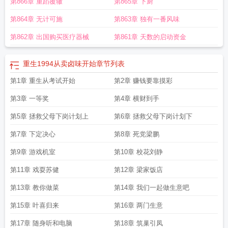
第866章 重蹈覆辙
第865章 下厨
建光重生1994
逃婚海钓
逃婚海钓赢麻了.TXT
重生1994苏长青
重生在1994年
的
重生1994之妻妾成群免费阅读
重生1994逃婚海钓赢麻了唐小鱼跟谁在一起
第864章 无计可施
第863章 独有一番风味
了
重生1994冷枫
重生1994秦川全文免费阅读
主角秦川重生1994
重生1994苏
长清笔趣阁
重生1994从卖卤味开始
重生1994刘美兰
重生1994开局一个卤味摊
第862章 出国购买医疗器械
第861章 天数的启动资金
的
重生1994从半岛长公主开始最新章节更新内容
重生1994柳岸花又明
重生
1994草莽人生
重生1994草莽人生女主是谁
重生1994从机加工车间开始
重生
重生1994从卖卤味开始
章节列表
1994妻妾成群
重生1994之足坛风云 郭怒
重生1994当学霸
美食从卤味开始
重
生1994草莽人生免费阅读
第1章 重生从考试开始
重生1994我在东北打鬼子
第2章 赚钱要靠摸彩
重生1994熊白洲
重生
1994之足坛风云第二部
重生1994海钓赢麻了
重生1993短剧
重生到1994年
第3章 一等奖
第4章 横财到手
的
重生1994之足坛风云TXT
重生1994逃婚海钓赢麻了
重生1994笔趣阁
重生
1994之足坛风云2无弹窗
重生1994女主
重生1994草莽人生百度百科
重生1994
第5章 拯救父母下岗计划上
第6章 拯救父母下岗计划下
林峰当大富翁
重生1994之足坛风云
重生1994慕尘
重生1994从做卤味开始
逃
第7章 下定决心
第8章 死党梁鹏
婚海钓赢麻了
重生1994草莽人生宫晓雨结局如何
重生1994草莽人生TXT
重生
1994从下岗工人开始TXT
重生1994叶俊海故事
重生1994逃婚海钓赢麻
重生
第9章 游戏机室
第10章 校花刘静
1994冷枫免费阅读
重生在1994年
重生1994我的小吃摊爆火了
重生1994当首
第11章 戏耍苏健
第12章 梁家饭店
富江小东
重生1994我把校长开除了
帮父亲做首富
美食从卤味开始 剑照寒霜
重
生1994人民的名义
重生1994开局一个卤味摊TXT
重生1994之足球风云
逃婚海
第13章 教你做菜
第14章 我们一起做生意吧
钓赢麻了! 第1169章
重生1994之足坛风云二
重生1994全文免费阅读
重生1994
从半岛长公主开始笔趣阁
重生1994叶枫免费阅读
重生1994姜昊免费阅读
重生
第15章 叶喜归来
第16章 两门生意
1994炒股暴富
重生1994从半岛长公主开始
重生1994叶俊海
重生1994草莽人
第17章 随身听和电脑
第18章 筑巢引凤
生秦川
重生1994当大富豪
重生1994官场
重生1994慕尘全文免费阅读
重生