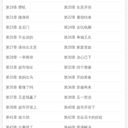
1994叶俊海全集
重生1994之足坛风云II
重生1999短剧免费观看全集
重生1994
第19章 攒机
第20章 生意开张
之足坛风云精校版
重生1993短剧在线观看全集
重生1994短剧
重生1994我在美
第21章 随身听
第22章 暑假结束
国做文豪
重生1994叶俊海一口气看完
重生1994年炒股的
重生1994之足坛风云
2精校
1994.重生全文免费阅读
重生1994从下岗工人开始
重生1994全集
重生
第23章 走后门
第24章 去玩电脑
1994小渔村
重生1994叶俊海开饭店
逃婚海钓赢麻了!
重生1994之足坛风云
2
重生1994苗寨致富记免费阅读
重生1994逃婚海钓赢麻了661
第25章 不会说的
第26章 寿城王左
第27章 请你出主意
第28章 家庭变故
第29章 一举两得
第30章 决心已下
第31章 超市地址
第32章 结个善缘
第33章 老妈出马
第34章 开始筹备
第35章 看懂了吗
第36章 苏健再来
第37章 又是我赢了
第38章 五一营业
第39章 超市开张上
第40章 超市开张下
第41章 放大招
第42章 充会员卡的好处
第43章 出事情了
第44章 圆满解决