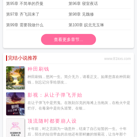
第95章 不简单的乔曼
第96章 寝室夜话
第97章 齐飞回来了
第98章 见魏修
第99章 需要我做什么
第100章 皖北无玉琳
查看更多章节...
完结小说推荐
www.81kxs.com
种田刷钱
种田刷钱，悠闲一生。简介无力，请看正文。如果您喜欢种田刷
钱，别忘记分享给朋友...
影视：从让子弹飞开始
在让子弹飞中是穷鬼。在敦刻尔克的海滩上当炮灰，在枪火中是
烂仔。在毒枭中是街头巡警。在银...
顶流随时都要崩人设
十年前，时之言因为一场意外，结束了自己短暂的一生。十年
后，陌生的短信带血的吉他还有那鲜嫩的雏菊花，让当年那个