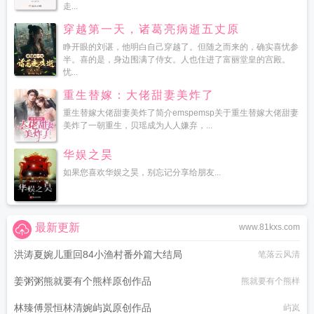
走...
穿越第一天，诸葛亮病逝五丈原
睁开眼的刘谌，他明白自己穿越了。但随之而来的，确实喜忧参
半。喜的是，身边围满了侍女。人也住进了富丽堂皇的宫殿。
忧...
重生替嫁：大佬甜妻美炸了
重生替嫁大佬甜妻美炸了简介emspemsp关于重生替嫁大佬甜妻
美炸了一朝重生，贝瑶成为人人嫌弃，...
华娱之昊
如果您喜欢华娱之昊，别忘记分享给朋友...
最新更新
www.81kxs.com
洪涛夏婉儿重回84小渔村番外篇大结局
笔落云风清
姜粥粥熊就要有个熊样原创作品
熊就要有个熊样
林臻傅景恒林清婉屿岚原创作品
屿岚