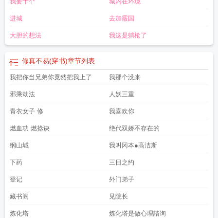
我要十个
城内在环境
进城
去加霰国
大胆的想法
我这是躺枪了
修真不易(穿书)
章节列表
我把你当兄弟你竟然把我上了
我那个没来
邪乘劫法
人妖三重
青衣女子 修
我喜欢你
燃血功 燃捻诀
绝代双娇不存在的
纲山城
我叫冈本●高洁斯
下药
三日之约
登记
外门弟子
藏书阁
见院长
炼化塔
炼化塔是做心理諮询