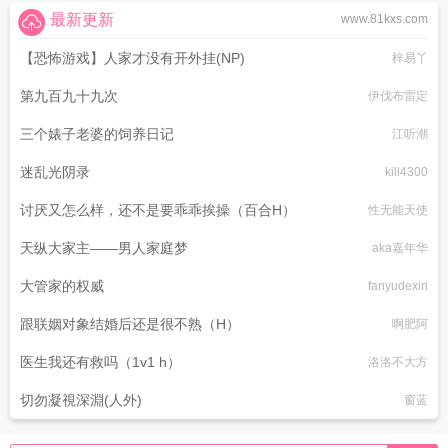
最新更新
www.81kxs.com
【恐怖游戏】人家才没有开外挂(NP)
梓易丫
第九百九十九次
伊伐布雷定
三个婊子老婆的饲养日记
江听潮
迷乱光阴录
kill4300
讨厌又怎么样，还不是要乖乖挨操（百合H）
性无能天使
天纵大家主——男人家庭梦
aka嘉年华
大管家的权威
fanyudexin
跟联姻对象结婚后还是很不熟（H）
啊肥阿
医生我还有救吗（1v1 h）
洛洛不大方
切勿凝視深淵(人外)
窗蓝