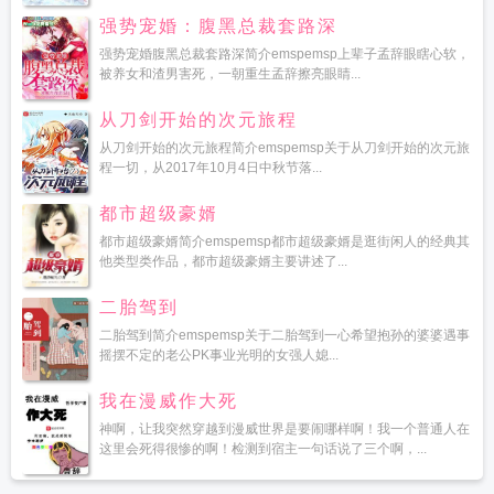
强势宠婚：腹黑总裁套路深
强势宠婚腹黑总裁套路深简介emspemsp上辈子孟辞眼瞎心软，
被养女和渣男害死，一朝重生孟辞擦亮眼睛...
从刀剑开始的次元旅程
从刀剑开始的次元旅程简介emspemsp关于从刀剑开始的次元旅
程一切，从2017年10月4日中秋节落...
都市超级豪婿
都市超级豪婿简介emspemsp都市超级豪婿是逛街闲人的经典其
他类型类作品，都市超级豪婿主要讲述了...
二胎驾到
二胎驾到简介emspemsp关于二胎驾到一心希望抱孙的婆婆遇事
摇摆不定的老公PK事业光明的女强人媳...
我在漫威作大死
神啊，让我突然穿越到漫威世界是要闹哪样啊！我一个普通人在
这里会死得很惨的啊！检测到宿主一句话说了三个啊，...