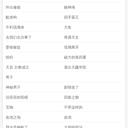
外出修炼
她神海
酖身狗
四手霸王
不朽琉璃体
大鱼
去我们去办事了
再遇天女
委锁被捉
琉璃离开
组织
破方的第四重
天旨 厹教成立
退出天龘学院
男子
神秘男子
剧情改了
侣容容的双瞳
回復之吻
宝物
不带这样的
血池之地
血池
我这是躺枪了
大胆的想法