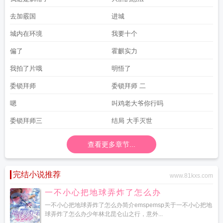
去加霰国
进城
城内在环境
我要十个
偏了
霍麒实力
我拍了片哦
明悟了
委锁拜师
委锁拜师 二
嗯
叫鸡老大爷你行吗
委锁拜师三
结局 大手灭世
查看更多章节...
完结小说推荐
www.81kxs.com
一不小心把地球弄炸了怎么办
一不小心把地球弄炸了怎么办简介emspemsp关于一不小心把地
球弄炸了怎么办少年林北昆仑山之行，意外...