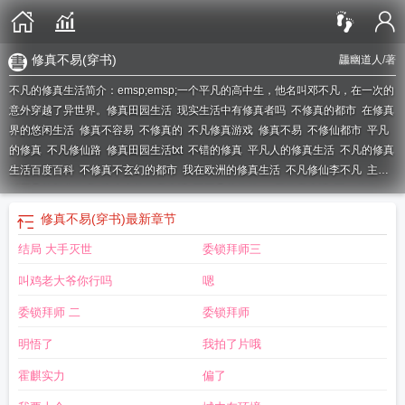
修真不易(穿书)
龘幽道人
/著
不凡的修真生活简介：emsp;emsp;一个平凡的高中生，他名叫邓不凡，在一次的
意外穿越了异世界。
修真田园生活
现实生活中有修真者吗
不修真的都市
在修真
界的悠闲生活
修真不容易
不修真的
不凡修真游戏
修真不易
不修仙都市
平凡
的修真
不凡修仙路
修真田园生活txt
不错的修真
平凡人的修真生活
不凡的修真
生活百度百科
不修真不玄幻的都市
我在欧洲的修真生活
不凡修仙李不凡
主角
叫不凡的都市修真
张小山的修真生活
不平凡的修仙
一段修真生活
不yy的修
真
修真不易(穿书)
不凡 凡人修仙
女配的修真生活
不凡的
不修仙不异能的都
修真不易(穿书)
最新章节
市
学霸的修真生活
不一样的修仙修为不减反增
不修真不玄幻不烂尾的都市
修
结局 大手灭世
委锁拜师三
真的平凡生活
不修仙了
不修仙的异能都市完结
研究生的修真生活
修真的田园
生活
不凡修真路
凡人的修真生活
修真悠闲生活
女大厨的修真生活
不非凡修
叫鸡老大爷你行吗
嗯
仙
不凡的修真生活在线观看
都市不修仙不异能
委锁拜师 二
委锁拜师
明悟了
我拍了片哦
霍麒实力
偏了