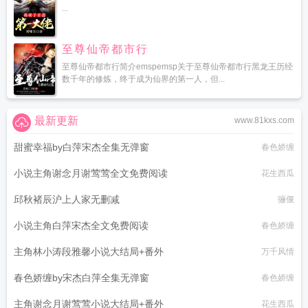
...
至尊仙帝都市行
至尊仙帝都市行简介emspemsp关于至尊仙帝都市行黑龙王历经
数千年的修炼，终于成为仙界的第一人，但...
最新更新
www.81kxs.com
甜蜜幸福by白萍宋杰全集无弹窗
春色娇缠
小说主角谢念月谢莺莺全文免费阅读
花生西瓜
邱秋褚辰沪上人家无删减
骊偃
小说主角白萍宋杰全文免费阅读
春色娇缠
主角林小涛段雅馨小说大结局+番外
万千风情
春色娇缠by宋杰白萍全集无弹窗
春色娇缠
主角谢念月谢莺莺小说大结局+番外
花生西瓜