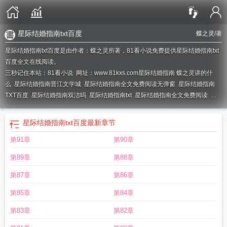
星际结婚指南txt百度
蝶之灵
/著
星际结婚指南txt百度是由作者：蝶之灵所著，81看小说免费提供星际结婚指南txt
百度全文在线阅读。
三秒记住本站：81看小说 网址：www.81kxs.com
星际结婚指南 蝶之灵讲的什
么
星际结婚指南晋江文学城
星际结婚指南全文免费阅读无弹窗
星际结婚指南
TXT百度
星际结婚指南双洁吗
星际结婚指南txt
星际结婚指南全文免费阅读
星
际结婚指南[ABO
星际结婚指南简介
星际结婚指南全文加番外txt
星际结婚指南
洛宁
星际结婚指南车
星际结婚指南笔趣阁
星际结婚指南第几章在一起
星际结
星际结婚指南txt百度
最新章节
婚指南全文阅读
星际结婚指南晋江
星际结婚指南免费阅读
星际结婚指南无防盗
第91章
第90章
章
星际结婚指南番外txt
星际结婚指南番外
星际结婚指南完整版txt
星际结婚指
南TXT
星际结婚指南免费
星际结婚指南 by蝶之灵
星际结婚指南66章
星际结婚
第89章
第88章
指南by蝶之灵免费阅读
星际结婚指南全文
星际结婚指南攻受是谁
星际结婚指南
什么时候在一起
星际结婚指南无防盗
星际结婚指南完整版
星际结婚指南肉
星
第87章
第86章
际结婚指南番外 免费
星际结婚指南txt全本免费
星际结婚指南txt百度
星际结婚
第85章
第84章
指南莫霖莫涵是一个人吗
星际结婚指南百度
星际结婚指南讲的什么
星际结婚指
南无和谐版
星际结婚指南txt书包网
星际结婚指南by蝶之灵
星际结婚指南全文加
第83章
第82章
番外
星际结婚指南完结了吗