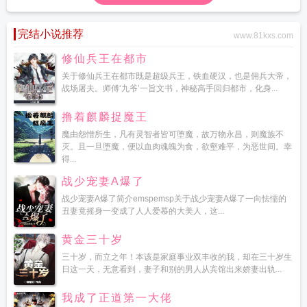
完结小说推荐
www.81kxs.com
修仙兵王在都市
关于修仙兵王在都市既是超级兵王，铁血硬汉，也是佣兵大帝，
战场屠夫。师傅‘九爷’一旨文书，神秘高手回归都市，化身...
撸着麒麟捉魔王
魔由怨憎所生，凡有灵智者皆可堕魔，故万物永昌，则魔族不
灭。且一旦堕魔，便以血肉魂魄为食，欲壑难平，为恶世间。幸
得...
战少宠妻A爆了
战少宠妻A爆了简介emspemsp关于战少宠妻A爆了一向怯懦的
丑妻竟摇身一变成了人人爱慕的大美人，这...
黄金三十岁
三十岁，而立之年！本该是家庭事业双丰收的我，却在三十岁生
日这一天，无意看到，妻子和别的男人从宾馆出来娇妻出轨...
我成了正道第一大佬