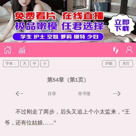
字体：
大
中
小
护眼
关灯
第54章（第1页）
目录
存书签
不过刚走了两步，后头又追上个小太监来，“王
爷，还有位姑娘……”